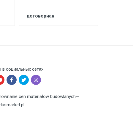
(Nahtflex)
договорная
договорн
 в социальных сетях
równanie cen materiałów budowlanych
—
dusmarket.pl