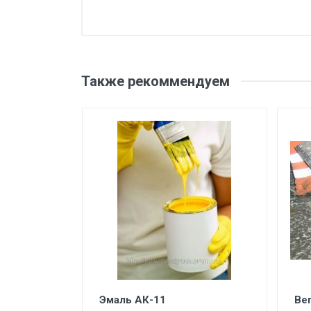
Также рекоммендуем
для швов
Эмаль АК-11
Be