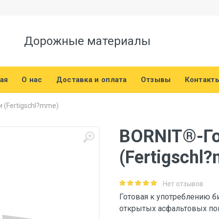
Дорожные материалы
ая
О нас
Доставка и оплата
Отзывы
Контакт
 (Fertigschl?mme)
BORNIT®-Го
(Fertigschl
Нет отзывов
Готовая к употреблению б
открытых асфальтовых пок