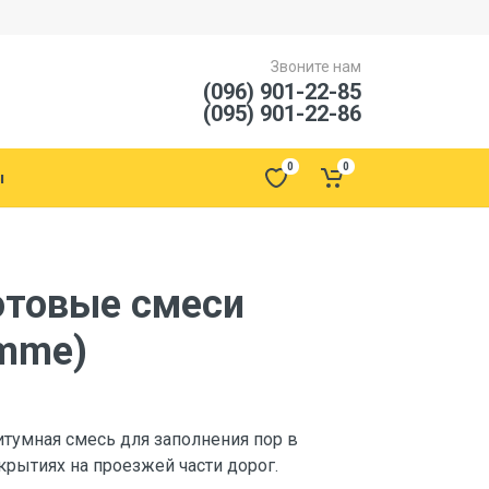
Звоните нам
(096) 901-22-85
(095) 901-22-86
0
0
ы
товые смеси
?mme)
итумная смесь для заполнения пор в
рытиях на проезжей части дорог.