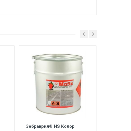
Зебракрил® HS Колор
BORNIT®-